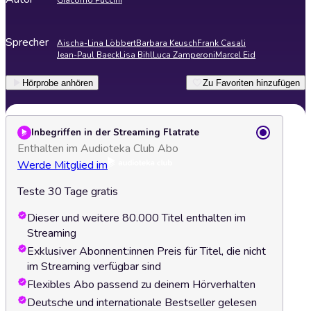
Giacomo Puccini
Sprecher
Aischa-Lina Löbbert
Barbara Keusch
Frank Casali
Jean-Paul Baeck
Lisa Bihl
Luca Zamperoni
Marcel Eid
Hörprobe anhören
Zu Favoriten hinzufügen
Inbegriffen in der Streaming Flatrate
Enthalten im Audioteka Club Abo
Werde Mitglied im
Teste 30 Tage gratis
Dieser und weitere 80.000 Titel enthalten im
Streaming
Exklusiver Abonnent:innen Preis für Titel, die nicht
im Streaming verfügbar sind
Flexibles Abo passend zu deinem Hörverhalten
Deutsche und internationale Bestseller gelesen