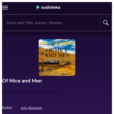
Of Mice and Men
Spieldauer
3 Stunden 26 Minuten
Autor
John Steinbeck