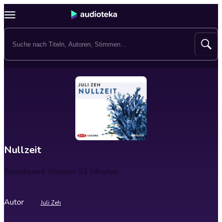
Nullzeit
Spieldauer
4 Stunden 51 Minuten
Autor
Juli Zeh