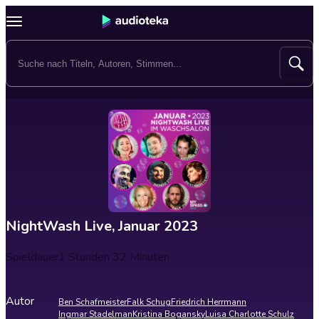
NightWash Live, Januar 2023
Spieldauer
1 Stunden 32 Minuten
Autor
Ben Schafmeister
Falk Schug
Friedrich Herrmann
Ingmar Stadelman
Kristina Bogansky
Luisa Charlotte Schulz