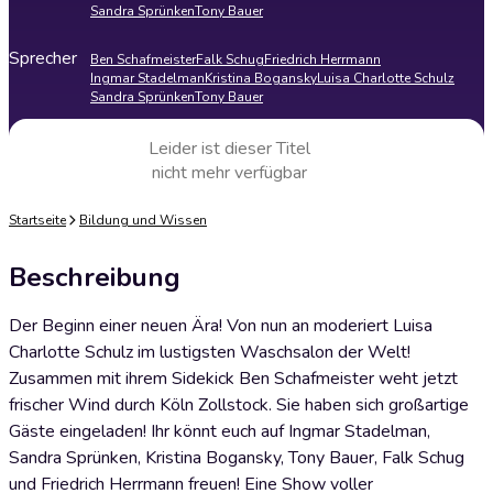
Sandra Sprünken
Tony Bauer
Sprecher
Ben Schafmeister
Falk Schug
Friedrich Herrmann
Ingmar Stadelman
Kristina Bogansky
Luisa Charlotte Schulz
Sandra Sprünken
Tony Bauer
Leider ist dieser Titel
nicht mehr verfügbar
Startseite
Bildung und Wissen
Beschreibung
Der Beginn einer neuen Ära! Von nun an moderiert Luisa
Charlotte Schulz im lustigsten Waschsalon der Welt!
Zusammen mit ihrem Sidekick Ben Schafmeister weht jetzt
frischer Wind durch Köln Zollstock. Sie haben sich großartige
Gäste eingeladen! Ihr könnt euch auf Ingmar Stadelman,
Sandra Sprünken, Kristina Bogansky, Tony Bauer, Falk Schug
und Friedrich Herrmann freuen! Eine Show voller