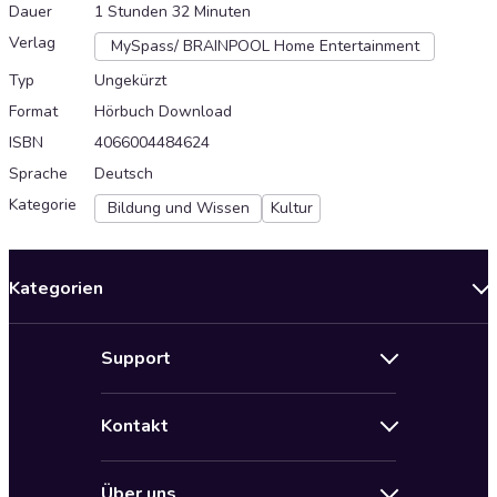
Dauer
1 Stunden 32 Minuten
Verlag
MySpass/ BRAINPOOL Home Entertainment
Typ
Ungekürzt
Format
Hörbuch Download
ISBN
4066004484624
Sprache
Deutsch
Kategorie
Bildung und Wissen
Kultur
Kategorien
Neuerscheinungen
Support
Angebote
Hilfe
Bestseller Audiobooks
Kontakt
Audioteka Nutzungsbedingungen
Bildung und Wissen
Impressum
AGB für Audioteka Abo
Biografien
Über uns