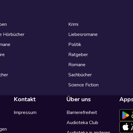
eben
Krimi
e Hörbücher
Liebesromane
omane
Politik
ire
Ratgeber
Romane
cher
Sachbücher
Science Fiction
Kontakt
Über uns
App
Impressum
Barrierefreiheit
Audioteka Club
gen
Audioteka in anderen