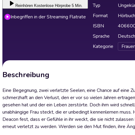
Typ
Ungekür
Reinhören
Kostenlose Hörprobe 5 Min.
Format
Hörbuc
Inbegriffen in der Streaming Flatrate
ISBN
40660
Sprache
Deutsc
Kategorie
Fraue
Beschreibung
Eine Begegnung, zwei verletzte Seelen, eine Chance auf eine Zuk
schmerzhaft an den Verlust, den er vor so vielen Jahren ertrage
gesehen hat und der ein Leben zerstörte. Doch ihm wird schnell
unabhängige Frau steckt, die er unbedingt kennenlernen muss. 
Deacon fest, dass er Gefühle in ihr weckt, die sie nicht zulassen 
erneut verletzt zu werden. Werden sie den Mut finden, ihre Än