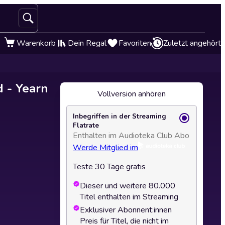
Warenkorb
Dein Regal
Favoriten
Zuletzt angehört
d - Yearn
Vollversion anhören
Inbegriffen in der Streaming
Flatrate
Enthalten im Audioteka Club Abo
Werde Mitglied im
Teste 30 Tage gratis
Dieser und weitere 80.000
Titel enthalten im Streaming
Exklusiver Abonnent:innen
Preis für Titel, die nicht im