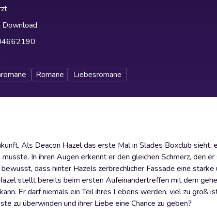
zt
h Download
04662190
h
nromane
Romane
Liebesromane
unft. Als Deacon Hazel das erste Mal in Slades Boxclub sieht, er
n musste. In ihren Augen erkennt er den gleichen Schmerz, den er
 bewusst, dass hinter Hazels zerbrechlicher Fassade eine starke
Hazel stellt bereits beim ersten Aufeinandertreffen mit dem gehe
kann. Er darf niemals ein Teil ihres Lebens werden, viel zu groß is
gste zu überwinden und ihrer Liebe eine Chance zu geben?