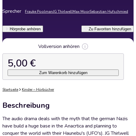
Sprecher
Frauke Poolman
JG Thirlwell
Max Moor
Sebastian Hufschmied
Hörprobe anhören
Zu Favoriten hinzufügen
Vollversion anhören
5,00 €
Zum Warenkorb hinzufügen
Startseite
Kinder – Hörbücher
Beschreibung
The audio drama deals with the myth that the german Nazis
have build a huge base in the Anacrtica and planning to
conquer the world with their Haunebu's (UFO's). JG Thirlwell