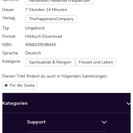
Neowaves Heilende Frequenzen
Dauer
7 Stunden 14 Minuten
Verlag
TheHappinessCompany
Typ
Ungekürzt
Format
Hörbuch Download
ISBN
4066339196445
Sprache
Deutsch
Kategorie
Spiritualität & Religion
Freizeit und Leben
Diesen Titel findest du auch in folgenden Sammlungen
:
Für die Seele
Kategorien
Neuerscheinungen
Support
Angebote