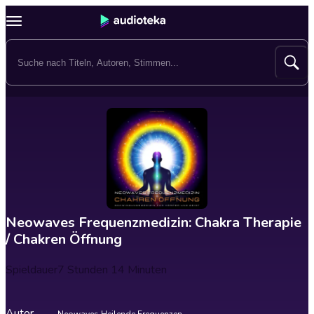
Neowaves Frequenzmedizin: Chakra Therapie
/ Chakren Öffnung
Spieldauer
7 Stunden 14 Minuten
Autor