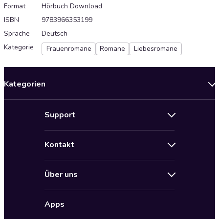
Format
Hörbuch Download
ISBN
9783966353199
Sprache
Deutsch
Kategorie
Frauenromane
Romane
Liebesromane
Kategorien
Neuerscheinungen
Support
Angebote
Hilfe
Bestseller Audiobooks
Kontakt
Audioteka Nutzungsbedingungen
Bildung und Wissen
Impressum
AGB für Audioteka Abo
Biografien
Über uns
Audioteka Club Nutzungsbedingungen
by Audioteka
Barrierefreiheit
Datenschutzbestimmungen
Fantasy
Apps
Audioteka Club
Datenschutzeinstellungen