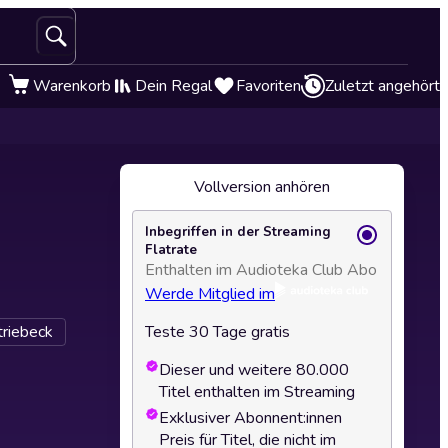
Warenkorb
Dein Regal
Favoriten
Zuletzt angehört
Vollversion anhören
Inbegriffen in der Streaming
Flatrate
Enthalten im Audioteka Club Abo
Werde Mitglied im
triebeck
Teste 30 Tage gratis
Dieser und weitere 80.000
Titel enthalten im Streaming
Exklusiver Abonnent:innen
Preis für Titel, die nicht im