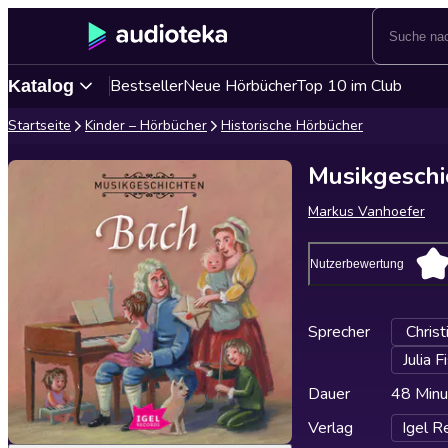
Bestseller
Neue Hörbücher
Top 10 im Club
Katalog
Startseite
Kinder – Hörbücher
Historische Hörbücher
Musikgeschi
Markus Vanhoefer
Nutzerbewertung
Sprecher
Chris
Julia F
Dauer
48 Minu
Verlag
Igel R