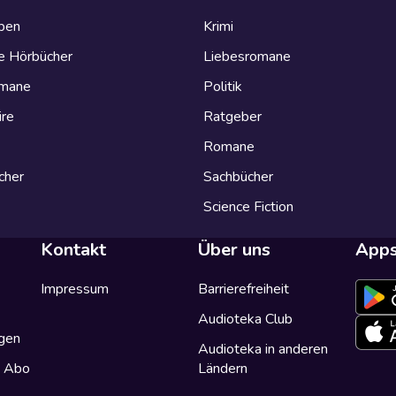
eben
Krimi
e Hörbücher
Liebesromane
omane
Politik
ire
Ratgeber
Romane
cher
Sachbücher
Science Fiction
Kontakt
Über uns
App
Impressum
Barrierefreiheit
Audioteka Club
gen
Audioteka in anderen
a Abo
Ländern