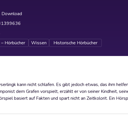
h Download
31399636
h
 – Hörbücher
Wissen
Historische Hörbücher
rlingk kann nicht schlafen. Es gibt jedoch etwas, das ihm helfen
nist dem Grafen vorspielt, erzählt er von seiner Kindheit, seine
iel basiert auf Fakten und spart nicht an Zeitkolorit. Ein Hörsp