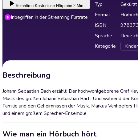
Typ
Gekürzt
Reinhören
Kostenlose Hörprobe 2 Min.
Format
Hörbuc
Inbegriffen in der Streaming Flatrate
ISBN
97837
Sprache
Deutsc
Kategorie
Kinder
Beschreibung
Johann Sebastian Bach erzählt! Der hochwohlgeborene Graf Keyse
Musik des großen Johann Sebastian Bach. Und während der Kompo
Familie und den Geheimnissen der Musik. Markus Vanhoefers Hörsp
und einem großem Sprecher-Ensemble.
Wie man ein Hörbuch hört