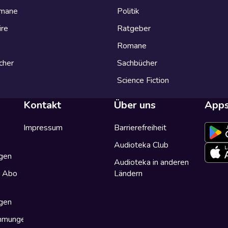
omane
Politik
ire
Ratgeber
Romane
cher
Sachbücher
Science Fiction
Kontakt
Über uns
App
Impressum
Barrierefreiheit
Audioteka Club
gen
Audioteka in anderen
a Abo
Ländern
gen
immungen