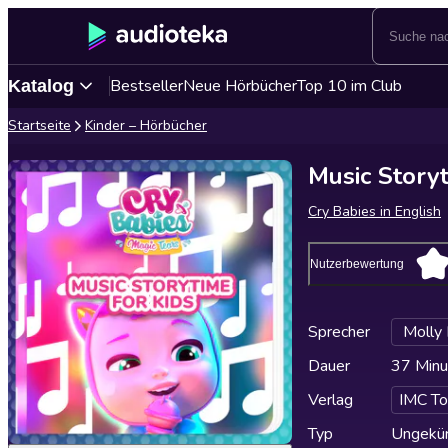
Bestseller
Neue Hörbücher
Top 10 im Club
Katalog
Startseite
Kinder – Hörbücher
Music Storyt
Cry Babies in English
Nutzerbewertung
Sprecher
Molly
Dauer
37 Minu
Verlag
IMC To
Typ
Ungekür