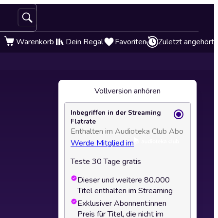
Warenkorb
Dein Regal
Favoriten
Zuletzt angehört
Vollversion anhören
Inbegriffen in der Streaming
Flatrate
Enthalten im Audioteka Club Abo
Werde Mitglied im
Teste 30 Tage gratis
Dieser und weitere 80.000
Titel enthalten im Streaming
Exklusiver Abonnent:innen
Preis für Titel, die nicht im