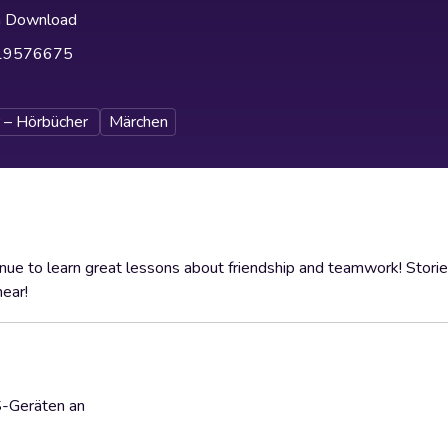
h Download
19576675
 – Hörbücher
Märchen
nue to learn great lessons about friendship and teamwork! Storie
hear!
S-Geräten an