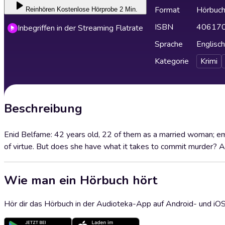
Format
Hörbuc
Reinhören
Kostenlose Hörprobe 2 Min.
ISBN
40617
Inbegriffen in der Streaming Flatrate
Sprache
Englisch
Kategorie
Krimi
Beschreibung
Enid Belfame: 42 years old, 22 of them as a married woman; emi
of virtue. But does she have what it takes to commit murder? 
Wie man ein Hörbuch hört
Hör dir das Hörbuch in der Audioteka-App auf Android- und iO