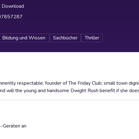
h Download
07857287
Bildung und Wissen
Sachbücher
Thriller
nently respectable; founder of The Friday Club; small town digni
And will the young and handsome Dwight Rush benefit if she doe
S-Geräten an