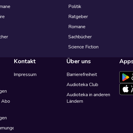
omane
Politik
ire
Ratgeber
Romane
cher
Sachbücher
Science Fiction
Kontakt
Über uns
App
Impressum
Barrierefreiheit
Audioteka Club
gen
Audioteka in anderen
a Abo
Ländern
gen
immungen