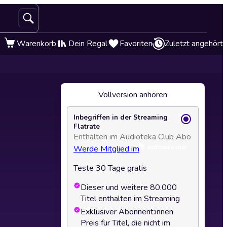
Warenkorb
Dein Regal
Favoriten
Zuletzt angehört
Vollversion anhören
Inbegriffen in der Streaming
Flatrate
Enthalten im Audioteka Club Abo
Werde Mitglied im
Teste 30 Tage gratis
Dieser und weitere 80.000
Titel enthalten im Streaming
Exklusiver Abonnent:innen
Preis für Titel, die nicht im