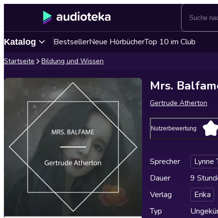
Bestseller
Neue Hörbücher
Top 10 im Club
Katalog
Startseite
Bildung und Wissen
Mrs. Balfam
Gertrude Atherton
Nutzerbewertung
Sprecher
Lynne 
Dauer
9 Stund
Verlag
Erika
Typ
Ungekür