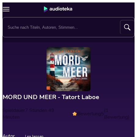
MORD UND MEER - Tatort Laboe
Spieldauer
7 Stunden 49
(1
Bewertung
5
Minuten
Bewertung)
Autor
Lea Jansen