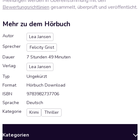
Meinungen werden in Übereinstimmung mit den
Bewertungsrichtlinien
gesammelt, überprüft und veröffentlicht.
Mehr zu dem Hörbuch
Autor
Lea Jansen
Sprecher
Felicity Grist
Dauer
7 Stunden 49 Minuten
Verlag
Lea Jansen
Typ
Ungekürzt
Format
Hörbuch Download
ISBN
9783982737706
Sprache
Deutsch
Kategorie
Krimi
Thriller
Kategorien