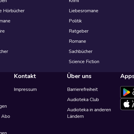
eben
Krimi
e Hörbücher
Liebesromane
omane
Politik
ire
Ratgeber
Romane
cher
Sachbücher
Science Fiction
Kontakt
Über uns
App
Impressum
Barrierefreiheit
Audioteka Club
gen
Audioteka in anderen
a Abo
Ländern
gen