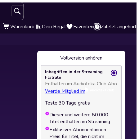
Warenkorb
Dein Regal
Favoriten
Zuletzt angehört
Vollversion anhören
Inbegriffen in der Streaming
Flatrate
Enthalten im Audioteka Club Abo
Werde Mitglied im
Teste 30 Tage gratis
Dieser und weitere 80.000
Titel enthalten im Streaming
Exklusiver Abonnent:innen
Preis für Titel, die nicht im