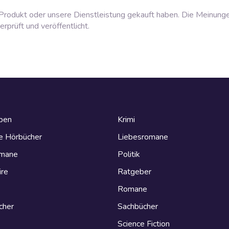
rodukt oder unsere Dienstleistung gekauft haben. Die Meinung
prüft und veröffentlicht.
eben
Krimi
e Hörbücher
Liebesromane
omane
Politik
ire
Ratgeber
Romane
cher
Sachbücher
Science Fiction