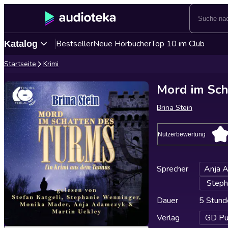
Bestseller
Neue Hörbücher
Top 10 im Club
Katalog
Startseite
Krimi
Mord im Sch
Brina Stein
Nutzerbewertung
Sprecher
Anja 
Steph
Dauer
5 Stund
Verlag
GD Pub