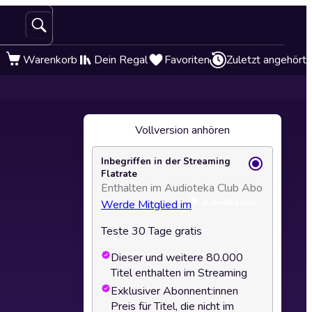
Warenkorb
Dein Regal
Favoriten
Zuletzt angehört
Vollversion anhören
Inbegriffen in der Streaming
Flatrate
Enthalten im Audioteka Club Abo
Werde Mitglied im
Teste 30 Tage gratis
Dieser und weitere 80.000
Titel enthalten im Streaming
Exklusiver Abonnent:innen
Preis für Titel, die nicht im