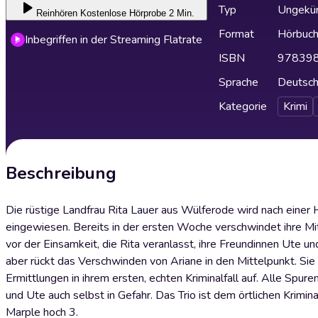
Typ
Ungekür
Reinhören
Kostenlose Hörprobe 2 Min.
Format
Hörbuc
Inbegriffen in der Streaming Flatrate
ISBN
97839
Sprache
Deutsc
Kategorie
Krimi
Beschreibung
Die rüstige Landfrau Rita Lauer aus Wülferode wird nach einer 
eingewiesen. Bereits in der ersten Woche verschwindet ihre Mitr
vor der Einsamkeit, die Rita veranlasst, ihre Freundinnen Ute un
aber rückt das Verschwinden von Ariane in den Mittelpunkt. Si
Ermittlungen in ihrem ersten, echten Kriminalfall auf. Alle Spure
und Ute auch selbst in Gefahr. Das Trio ist dem örtlichen Krimin
Marple hoch 3.