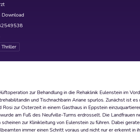
zt
h Download
82549538
h
Thriller
Hüftoperation zur Behandlung in die Rehaklinik Eulenstein im Vor
ehabilitandin und Tischnachbarin Ariane spurlos. Zunächst ist es
d Rosi zur Osterzeit in einem Gasthaus in Eppstein einzuquartiere
e wurde am Fuß des Neufville-Turms erdrosselt. Die Landfrauen 
n scheinen zur Klinikleitung von Eulenstein zu führen. Dabei gerate
albeamten immer einen Schritt voraus und nicht nur er erkennt in 