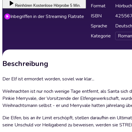
Format
Hörbuc
Reinhören
Kostenlose Hörprobe 5 Min.
ISBN
42556
Inbegriffen in der Streaming Flatrate
Sprache
Deutsc
Kategorie
Roman
Beschreibung
Der Elf ist ermordet worden, soviel war klar...
Weihnachten ist nur noch wenige Tage entfernt, als Santa sich d
Pinkie Merryvale, der Vorsitzende der Elfengewerkschaft, wurd
Weihnachtsmann selbst - er und Merryvale hatten jahrelang üb
Die Elfen, bis an ihr Limit erschöpft, stellen daraufhin ein Ul
seine Unschuld vor Heiligabend zu beweisen, werden sie STREIK