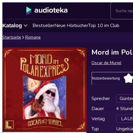
Bestseller
Neue Hörbücher
Top 10 im Club
Katalog
Startseite
Romane
Mord im Pol
Oscar de Muriel
Nutzerbewertung
Sprecher
Günte
Dauer
4 Stund
Verlag
LAUSC
Typ
Ungekür