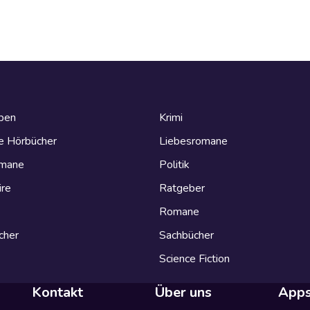
eben
Krimi
e Hörbücher
Liebesromane
omane
Politik
ire
Ratgeber
Romane
cher
Sachbücher
Science Fiction
Kontakt
Über uns
App