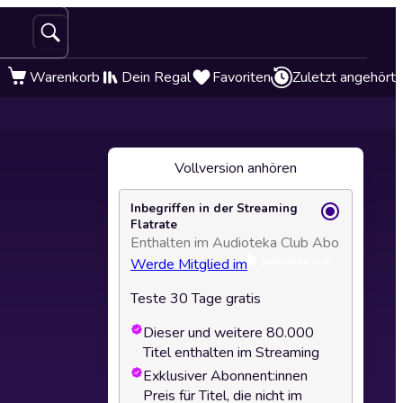
Warenkorb
Dein Regal
Favoriten
Zuletzt angehört
Vollversion anhören
Inbegriffen in der Streaming
Flatrate
Enthalten im Audioteka Club Abo
Werde Mitglied im
Teste 30 Tage gratis
Dieser und weitere 80.000
Titel enthalten im Streaming
Exklusiver Abonnent:innen
Preis für Titel, die nicht im