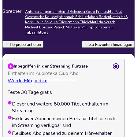
Sprecher
Antonia Lingemann
Bernd Reheuser
Bodo Primus
Ela Paul
Gwentsche Kollewijn
Hannah Schiller
Jakob Roden
Katrin Heß
Kordula Leiße
Louis Friedemann Thiele
Matilda Versch
Michael Borgard
Patrick Mölleken
Philipp Schepmann
Tabea Hilbert
Hörprobe anhören
Zu Favoriten hinzufügen
Inbegriffen in der Streaming Flatrate
Enthalten im Audioteka Club Abo
Werde Mitglied im
Teste 30 Tage gratis
Dieser und weitere 80.000 Titel enthalten im
Streaming
Exklusiver Abonnent:innen Preis für Titel, die nicht
im Streaming verfügbar sind
Flexibles Abo passend zu deinem Hörverhalten