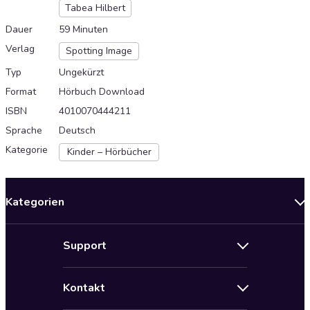
Tabea Hilbert
Dauer
59 Minuten
Verlag
Spotting Image
Typ
Ungekürzt
Format
Hörbuch Download
ISBN
4010070444211
Sprache
Deutsch
Kategorie
Kinder – Hörbücher
Kategorien
Neuerscheinungen
Support
Angebote
Hilfe
Bestseller Audiobooks
Kontakt
Audioteka Nutzungsbedingungen
Bildung und Wissen