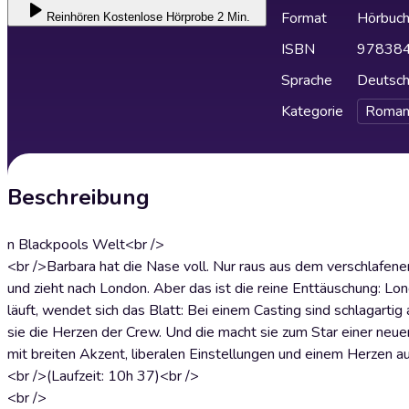
Format
Hörbuc
Reinhören
Kostenlose Hörprobe 2 Min.
ISBN
97838
Sprache
Deutsc
Kategorie
Roman
Beschreibung
n Blackpools Welt<br />
<br />Barbara hat die Nase voll. Nur raus aus dem verschlafen
und zieht nach London. Aber das ist die reine Enttäuschung: Lon
läuft, wendet sich das Blatt: Bei einem Casting sind schlagartig a
sie die Herzen der Crew. Und die macht sie zum Star einer neu
mit breiten Akzent, liberalen Einstellungen und einem Herzen aus
<br />(Laufzeit: 10h 37)<br />
<br />