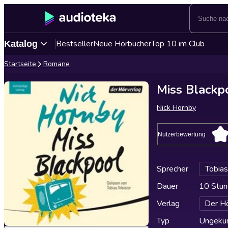
Bestseller
Neue Hörbücher
Top 10 im Club
Katalog
Startseite
Romane
Miss Blackp
Nick Hornby
Nutzerbewertung
Sprecher
Tobias
Dauer
10 Stun
Verlag
Der Hö
Typ
Ungekür