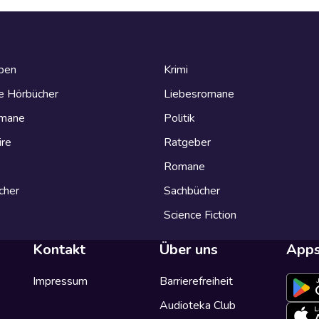
eben
Krimi
e Hörbücher
Liebesromane
omane
Politik
ire
Ratgeber
Romane
cher
Sachbücher
Science Fiction
Kontakt
Über uns
App
Impressum
Barrierefreiheit
Audioteka Club