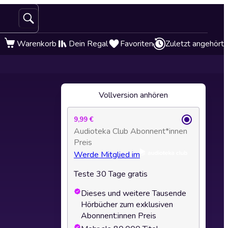
Warenkorb
Dein Regal
Favoriten
Zuletzt angehört
Vollversion anhören
9,99 €
Audioteka Club Abonnent*innen
Preis
Werde Mitglied im
Teste 30 Tage gratis
Dieses und weitere Tausende
Hörbücher zum exklusiven
Abonnent:innen Preis