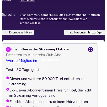
Silke Walter
Sprecher
Brian Sommer
Dagmar Dreke
Julia Fölster
Katharina Thalbach
Matti Klemm
Reinhard Scheunemann
Uwe Büschken
Yvonne Greitzke
Hörprobe anhören
Zu Favoriten hinzufügen
Inbegriffen in der Streaming Flatrate
Enthalten im Audioteka Club Abo
Werde Mitglied im
Teste 30 Tage gratis
Dieser und weitere 80.000 Titel enthalten im
Streaming
Exklusiver Abonnent:innen Preis für Titel, die nicht
im Streaming verfügbar sind
Flexibles Abo passend zu deinem Hörverhalten