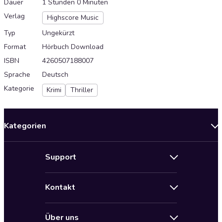
Dauer
1 Stunden 0 Minuten
Verlag
Highscore Music
Typ
Ungekürzt
Format
Hörbuch Download
ISBN
4260507188007
Sprache
Deutsch
Kategorie
Krimi
Thriller
Kategorien
Neuerscheinungen
Support
Angebote
Hilfe
Bestseller Audiobooks
Kontakt
Audioteka Nutzungsbedingungen
Bildung und Wissen
Impressum
AGB für Audioteka Abo
Biografien
Über uns