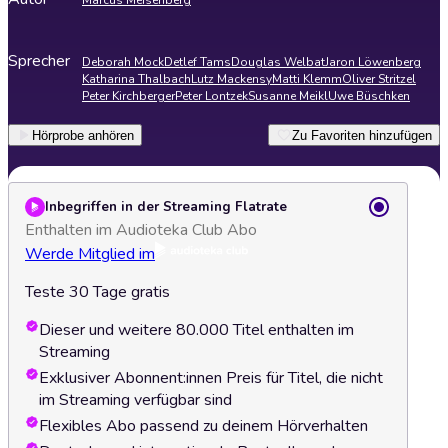
Marcus Meisenberg
Sprecher
Deborah Mock
Detlef Tams
Douglas Welbat
Jaron Löwenberg
Katharina Thalbach
Lutz Mackensy
Matti Klemm
Oliver Stritzel
Peter Kirchberger
Peter Lontzek
Susanne Meikl
Uwe Büschken
Hörprobe anhören
Zu Favoriten hinzufügen
Inbegriffen in der Streaming Flatrate
Enthalten im Audioteka Club Abo
Werde Mitglied im
Teste 30 Tage gratis
Dieser und weitere 80.000 Titel enthalten im
Streaming
Exklusiver Abonnent:innen Preis für Titel, die nicht
im Streaming verfügbar sind
Flexibles Abo passend zu deinem Hörverhalten