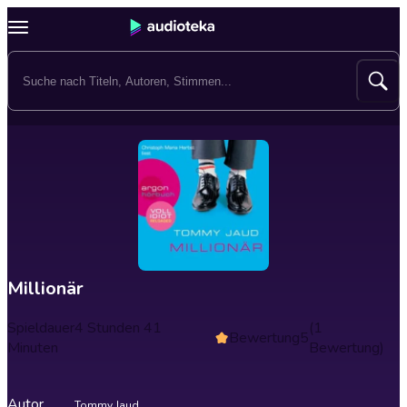
Millionär
Spieldauer
4 Stunden 41
(1
Bewertung
5
Minuten
Bewertung)
Autor
Tommy Jaud