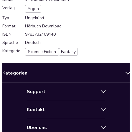
Verlag
Argon
Typ
Ungekürzt
Format
Hörbuch Download
ISBN
9783732409440
Sprache
Deutsch
Kategorie
Science Fiction
Fantasy
Kategorien
Neuerscheinungen
Support
Angebote
Hilfe
Bestseller Audiobooks
Kontakt
Audioteka Nutzungsbedingungen
Bildung und Wissen
Impressum
AGB für Audioteka Abo
Biografien
Über uns