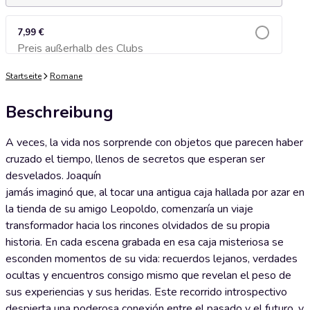
7,99 €
Preis außerhalb des Clubs
Zum Warenkorb hinzufügen
Startseite
Romane
Beschreibung
A veces, la vida nos sorprende con objetos que parecen haber
cruzado el tiempo, llenos de secretos que esperan ser
desvelados. Joaquín
jamás imaginó que, al tocar una antigua caja hallada por azar en
la tienda de su amigo Leopoldo, comenzaría un viaje
transformador hacia los rincones olvidados de su propia
historia. En cada escena grabada en esa caja misteriosa se
esconden momentos de su vida: recuerdos lejanos, verdades
ocultas y encuentros consigo mismo que revelan el peso de
sus experiencias y sus heridas. Este recorrido introspectivo
despierta una poderosa conexión entre el pasado y el futuro, y