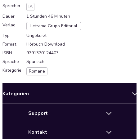
Sprecher
IA
Dauer
1 Stunden 46 Minuten
Verlag
Letrame Grupo Editorial
Typ
Ungekürzt
Format
Hörbuch Download
ISBN
9791370124403
Sprache
Spanisch
Kategorie
Romane
Kategorien
Neuerscheinungen
Support
Angebote
Hilfe
Bestseller Audiobooks
Kontakt
Audioteka Nutzungsbedingungen
Bildung und Wissen