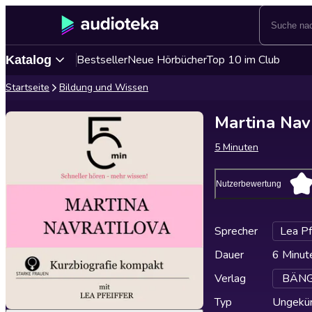
Bestseller
Neue Hörbücher
Top 10 im Club
Katalog
Startseite
Bildung und Wissen
Martina Nav
5 Minuten
Nutzerbewertung
Sprecher
Lea Pf
Dauer
6 Minut
Verlag
BÄNG 
Typ
Ungekür