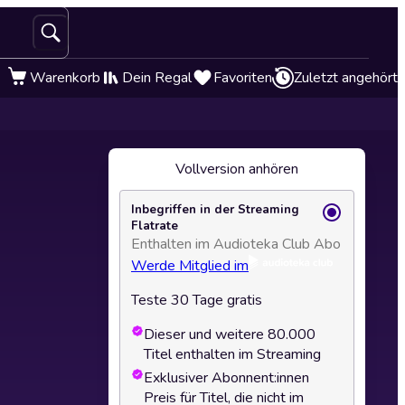
Warenkorb
Dein Regal
Favoriten
Zuletzt angehört
Vollversion anhören
Inbegriffen in der Streaming
Flatrate
Enthalten im Audioteka Club Abo
Werde Mitglied im
Teste 30 Tage gratis
Dieser und weitere 80.000
Titel enthalten im Streaming
Exklusiver Abonnent:innen
Preis für Titel, die nicht im