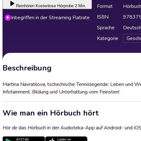
Format
Hörbuc
Reinhören
Kostenlose Hörprobe 2 Min.
ISBN
97837
Inbegriffen in der Streaming Flatrate
Sprache
Deutsc
Kategorie
Geschi
Beschreibung
Martina Navratilova, tschechische Tennislegende: Leben und Wer
Infotainment, Bildung und Unterhaltung vom Feinsten!
Wie man ein Hörbuch hört
Hör dir das Hörbuch in der Audioteka-App auf Android- und iO