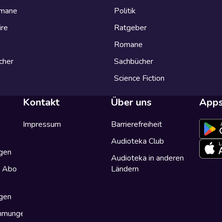
omane
Politik
ire
Ratgeber
Romane
cher
Sachbücher
Science Fiction
Kontakt
Über uns
App
Impressum
Barrierefreiheit
Audioteka Club
gen
Audioteka in anderen
a Abo
Ländern
gen
immungen