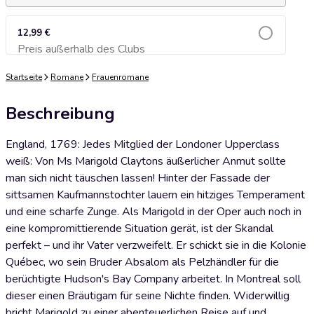
12,99 €
Preis außerhalb des Clubs
Zum Warenkorb hinzufügen
Startseite
Romane
Frauenromane
Beschreibung
England, 1769: Jedes Mitglied der Londoner Upperclass
weiß: Von Ms Marigold Claytons äußerlicher Anmut sollte
man sich nicht täuschen lassen! Hinter der Fassade der
sittsamen Kaufmannstochter lauern ein hitziges Temperament
und eine scharfe Zunge. Als Marigold in der Oper auch noch in
eine kompromittierende Situation gerät, ist der Skandal
perfekt – und ihr Vater verzweifelt. Er schickt sie in die Kolonie
Québec, wo sein Bruder Absalom als Pelzhändler für die
berüchtigte Hudson's Bay Company arbeitet. In Montreal soll
dieser einen Bräutigam für seine Nichte finden. Widerwillig
bricht Marigold zu einer abenteuerlichen Reise auf und