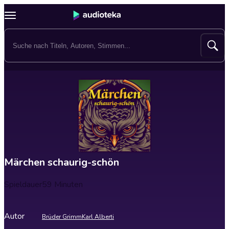
Märchen schaurig-schön
Spieldauer
59 Minuten
Autor
Brüder Grimm
Karl Alberti