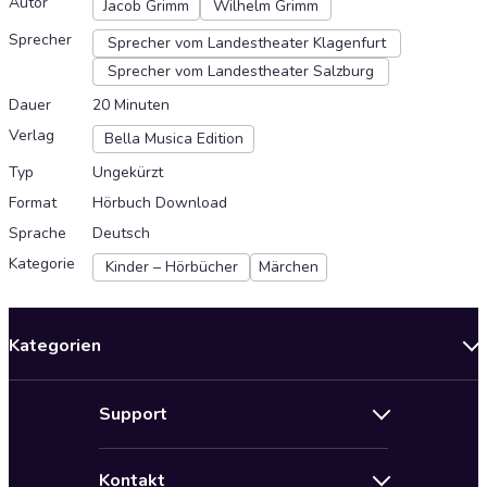
Autor
Jacob Grimm
Wilhelm Grimm
Sprecher
Sprecher vom Landestheater Klagenfurt
Sprecher vom Landestheater Salzburg
Dauer
20 Minuten
Verlag
Bella Musica Edition
Typ
Ungekürzt
Format
Hörbuch Download
Sprache
Deutsch
Kategorie
Kinder – Hörbücher
Märchen
Kategorien
Neuerscheinungen
Support
Angebote
Hilfe
Bestseller Audiobooks
Kontakt