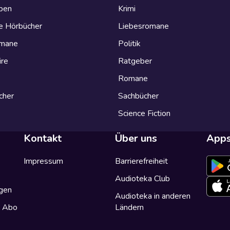
eben
Krimi
e Hörbücher
Liebesromane
omane
Politik
ire
Ratgeber
Romane
cher
Sachbücher
Science Fiction
Kontakt
Über uns
App
Impressum
Barrierefreiheit
Audioteka Club
gen
Audioteka in anderen
a Abo
Ländern