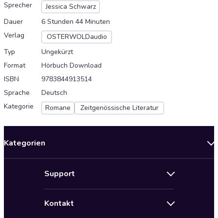
Sprecher
Jessica Schwarz
Dauer
6 Stunden 44 Minuten
Verlag
OSTERWOLDaudio
Typ
Ungekürzt
Format
Hörbuch Download
ISBN
9783844913514
Sprache
Deutsch
Kategorie
Romane
Zeitgenössische Literatur
Kategorien
Neuerscheinungen
Support
Angebote
Hilfe
Bestseller Audiobooks
Kontakt
Audioteka Nutzungsbedingungen
Bildung und Wissen