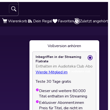
Warenkorb
Dein Regal
Favoriten
Zuletzt angehört
Vollversion anhören
Inbegriffen in der Streaming
Flatrate
Enthalten im Audioteka Club Abo
Werde Mitglied im
Teste 30 Tage gratis
Dieser und weitere 80.000
Titel enthalten im Streaming
Exklusiver Abonnent:innen
Preis für Titel, die nicht im