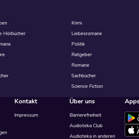
eben
Krimi
e Hörbücher
Liebesromane
omane
Politik
ire
Ratgeber
Romane
cher
Sachbücher
Science Fiction
Kontakt
Über uns
App
Impressum
Barrierefreiheit
Audioteka Club
gen
Audioteka in anderen