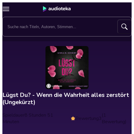
Lügst Du? - Wenn die Wahrheit alles zerstört
(Ungekürzt)
Spieldauer
8 Stunden 51
(1
Bewertung
3
Minuten
Bewertung)