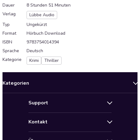
Dauer
8 Stunden 51 Minuten
Verlag
Lübbe Audio
Typ
Ungekürzt
Format
Hörbuch Download
ISBN
9783754014394
Sprache
Deutsch
Kategorie
Krimi
Thriller
Kategorien
Neuerscheinungen
Support
Angebote
Hilfe
Bestseller Audiobooks
Kontakt
Audioteka Nutzungsbedingungen
Bildung und Wissen
Impressum
AGB für Audioteka Abo
Biografien