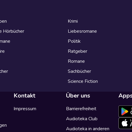
eben
Krimi
e Hörbücher
Liebesromane
omane
Politik
ire
Ratgeber
Romane
cher
Sachbücher
Science Fiction
Kontakt
Über uns
App
Impressum
Barrierefreiheit
Audioteka Club
gen
Audioteka in anderen