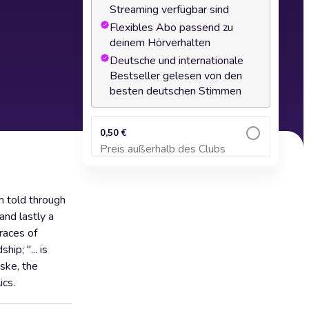
Streaming verfügbar sind
Flexibles Abo passend zu
deinem Hörverhalten
Deutsche und internationale
Bestseller gelesen von den
besten deutschen Stimmen
0,50 €
Preis außerhalb des Clubs
Zum Warenkorb hinzufügen
h told through
and lastly a
races of
ip; "... is
ske, the
ics.