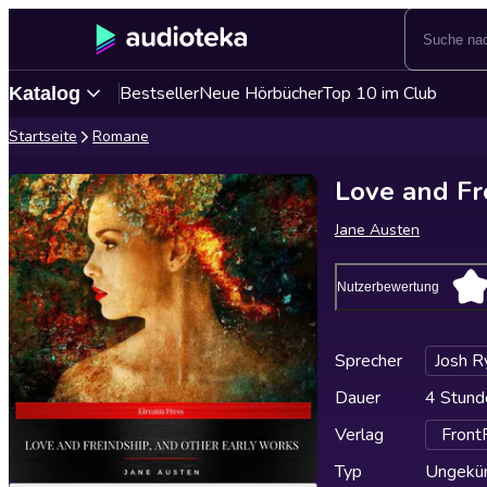
Bestseller
Neue Hörbücher
Top 10 im Club
Katalog
Startseite
Romane
Love and Fr
Jane Austen
Nutzerbewertung
Sprecher
Josh R
Dauer
4 Stund
Verlag
Front
Typ
Ungekür