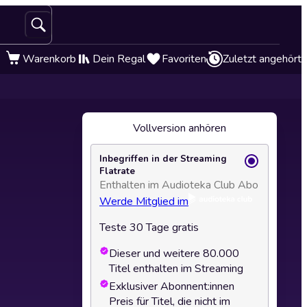
Warenkorb
Dein Regal
Favoriten
Zuletzt angehört
Vollversion anhören
Inbegriffen in der Streaming
Flatrate
Enthalten im Audioteka Club Abo
Werde Mitglied im
Teste 30 Tage gratis
Dieser und weitere 80.000
Titel enthalten im Streaming
Exklusiver Abonnent:innen
Preis für Titel, die nicht im