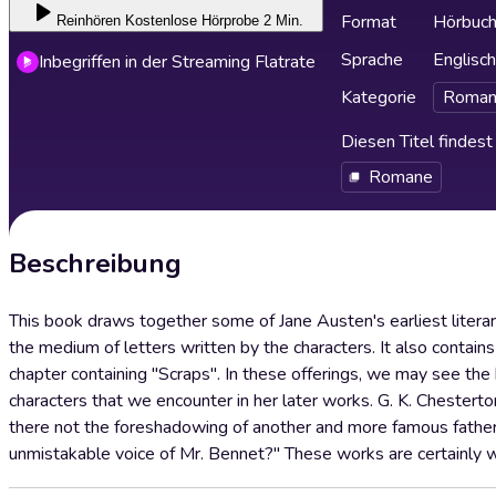
Format
Hörbuc
Reinhören
Kostenlose Hörprobe 2 Min.
Sprache
Englisch
Inbegriffen in der Streaming Flatrate
Kategorie
Roman
Diesen Titel findes
Romane
Beschreibung
This book draws together some of Jane Austen's earliest literary
the medium of letters written by the characters. It also contains
chapter containing "Scraps". In these offerings, we may see the
characters that we encounter in her later works. G. K. Chesterton 
there not the foreshadowing of another and more famous father;
unmistakable voice of Mr. Bennet?" These works are certainly wor