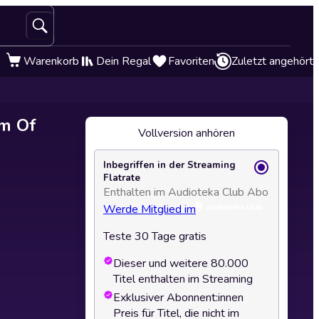
Warenkorb
Dein Regal
Favoriten
Zuletzt angehört
em Of
Vollversion anhören
Inbegriffen in der Streaming
Flatrate
Enthalten im Audioteka Club Abo
Werde Mitglied im
Teste 30 Tage gratis
Dieser und weitere 80.000
Titel enthalten im Streaming
Exklusiver Abonnent:innen
Preis für Titel, die nicht im