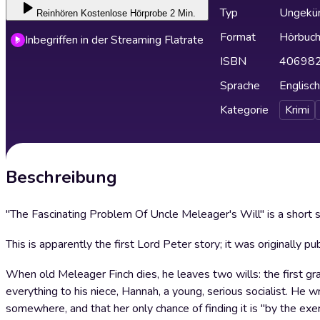
Typ
Ungekür
Reinhören
Kostenlose Hörprobe 2 Min.
Format
Hörbuc
Inbegriffen in der Streaming Flatrate
ISBN
40698
Sprache
Englisch
Kategorie
Krimi
Beschreibung
"The Fascinating Problem Of Uncle Meleager's Will" is a short
This is apparently the first Lord Peter story; it was originally 
When old Meleager Finch dies, he leaves two wills: the first gr
everything to his niece, Hannah, a young, serious socialist. He w
somewhere, and that her only chance of finding it is "by the exerc