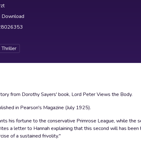
zt
h Download
28026353
Thriller
 story from Dorothy Sayers' book, Lord Peter Views the Body.
published in Pearson's Magazine (July 1925).
ants his fortune to the conservative Primrose League, while the 
rites a letter to Hannah explaining that this second will has been
ise of a sustained frivolity."