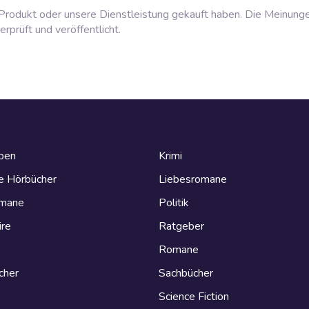
rodukt oder unsere Dienstleistung gekauft haben. Die Meinung
prüft und veröffentlicht.
eben
Krimi
e Hörbücher
Liebesromane
omane
Politik
ire
Ratgeber
Romane
cher
Sachbücher
Science Fiction