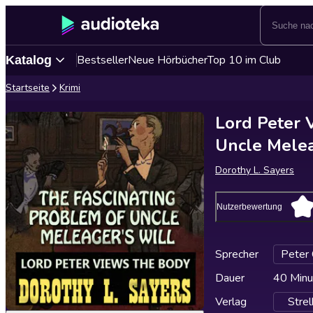
Bestseller
Neue Hörbücher
Top 10 im Club
Katalog
Startseite
Krimi
Lord Peter 
Uncle Melea
Dorothy L. Sayers
Nutzerbewertung
Sprecher
Peter
Dauer
40 Minu
Verlag
Stre