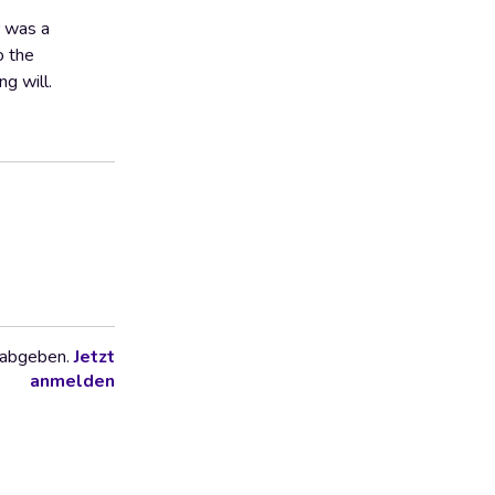
r was a
o the
ng will.
 abgeben.
Jetzt
anmelden