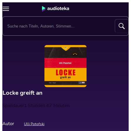
Locke greift an
Spieldauer
1 Stunden 47 Minuten
Autor
Ulli Potofski