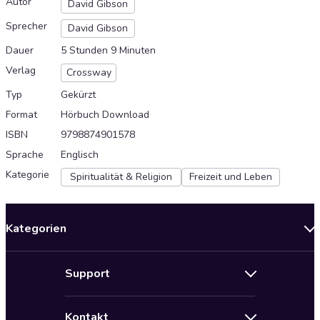
Autor
David Gibson
Sprecher
David Gibson
Dauer
5 Stunden 9 Minuten
Verlag
Crossway
Typ
Gekürzt
Format
Hörbuch Download
ISBN
9798874901578
Sprache
Englisch
Kategorie
Spiritualität & Religion
Freizeit und Leben
Kategorien
Neuerscheinungen
Support
Angebote
Hilfe
Bestseller Audiobooks
Kontakt