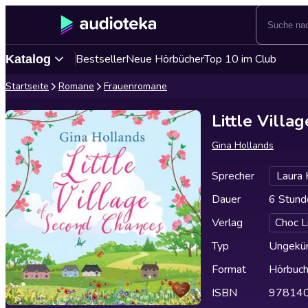
Bestseller
Neue Hörbücher
Top 10 im Club
Katalog
Startseite
Romane
Frauenromane
Little Vill
Gina Hollands
Sprecher
Laura 
Dauer
6 Stund
Verlag
Choc L
Typ
Ungekür
Format
Hörbuc
ISBN
97814