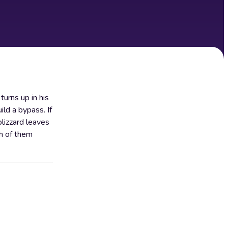
urns up in his
ild a bypass. If
lizzard leaves
th of them