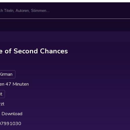
age of Second Chances
Kirman
en 47 Minuten
it
zt
h Download
07991030