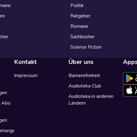
omane
Politik
ire
Ratgeber
Romane
cher
Sachbücher
Science Fiction
Kontakt
Über uns
App
Impressum
Barrierefreiheit
Audioteka Club
gen
Audioteka in anderen
a Abo
Ländern
gen
immungen