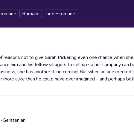
nromane
Romane
Liebesromane
f reasons not to give Sarah Pickering even one chance when she t
nvince him and his fellow villagers to sell up so her company can bu
usiness, she has another thing coming! But when an unexpected b
far more alike than he could have ever imagined – and perhaps bo
S-Geräten an