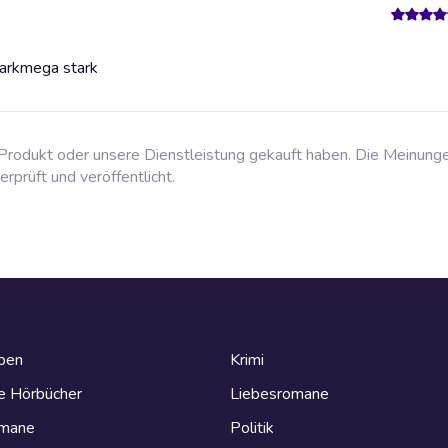
ark
mega stark
rodukt oder unsere Dienstleistung gekauft haben. Die Meinung
prüft und veröffentlicht.
eben
Krimi
e Hörbücher
Liebesromane
omane
Politik