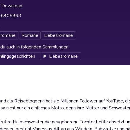
h Download
48405863
h
nromane
Romane
Liebesromane
t du auch in folgenden Sammlungen
:
hlingsgeschichten
Liebesromane
 als Reisebloggerin hat sie Millionen Follower auf YouTube, die 
a nicht nur ein einfaches Motto, denn ihre Mutter und Schwester
 ihre Halbschwester die neugeborene Tochter bei ihr absetzt u
tdessen besteht Vanessas Alltag aus Windeln, Babykotze und nä