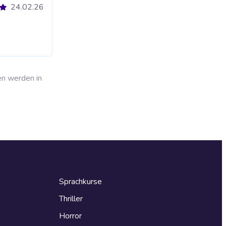
24.02.26
en werden in
Sprachkurse
Thriller
Horror