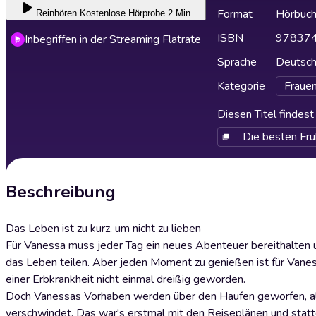
Format
Hörbuc
Reinhören
Kostenlose Hörprobe 2 Min.
ISBN
97837
Inbegriffen in der Streaming Flatrate
Sprache
Deutsc
Kategorie
Fraue
Diesen Titel findes
Die besten Frü
Beschreibung
Das Leben ist zu kurz, um nicht zu lieben
Für Vanessa muss jeder Tag ein neues Abenteuer bereithalten und
das Leben teilen. Aber jeden Moment zu genießen ist für Vaness
einer Erbkrankheit nicht einmal dreißig geworden.
Doch Vanessas Vorhaben werden über den Haufen geworfen, als
verschwindet. Das war's erstmal mit den Reiseplänen und stat