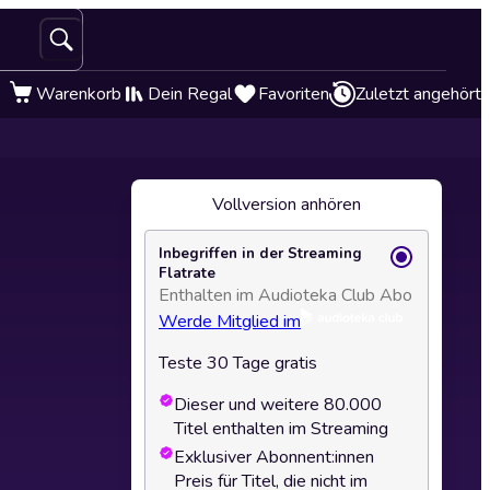
Warenkorb
Dein Regal
Favoriten
Zuletzt angehört
Vollversion anhören
Inbegriffen in der Streaming
Flatrate
Enthalten im Audioteka Club Abo
Werde Mitglied im
Teste 30 Tage gratis
Dieser und weitere 80.000
Titel enthalten im Streaming
Exklusiver Abonnent:innen
Preis für Titel, die nicht im