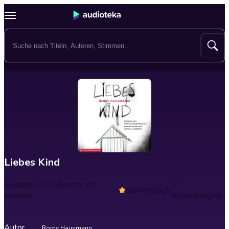
Liebes Kind
Spieldauer
10 Stunden 48
(2
Bewertung
5
Minuten
Bewertungen)
Autor
Romy Hausmann