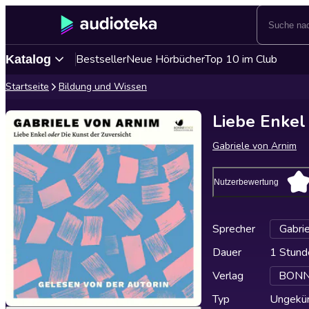
Bestseller
Neue Hörbücher
Top 10 im Club
Katalog
Startseite
Bildung und Wissen
Liebe Enkel
Gabriele von Arnim
Nutzerbewertung
Sprecher
Gabri
Dauer
1 Stund
Verlag
BONNE
Typ
Ungekür