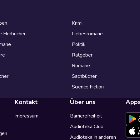
eben
Krimi
e Hörbücher
Liebesromane
omane
Politik
ire
Ratgeber
Romane
cher
Sachbücher
Science Fiction
Kontakt
Über uns
App
Impressum
Barrierefreiheit
Audioteka Club
gen
Audioteka in anderen