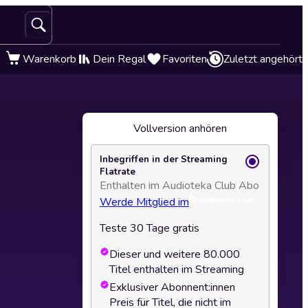
Warenkorb
Dein Regal
Favoriten
Zuletzt angehört
Vollversion anhören
Inbegriffen in der Streaming
Flatrate
Enthalten im Audioteka Club Abo
Werde Mitglied im
Teste 30 Tage gratis
Dieser und weitere 80.000
Titel enthalten im Streaming
Exklusiver Abonnent:innen
Preis für Titel, die nicht im