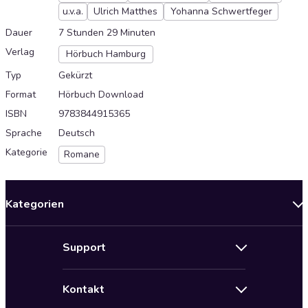
u.v.a.
Ulrich Matthes
Yohanna Schwertfeger
Dauer
7 Stunden 29 Minuten
Verlag
Hörbuch Hamburg
Typ
Gekürzt
Format
Hörbuch Download
ISBN
9783844915365
Sprache
Deutsch
Kategorie
Romane
Kategorien
Neuerscheinungen
Support
Angebote
Hilfe
Bestseller Audiobooks
Kontakt
Audioteka Nutzungsbedingungen
Bildung und Wissen