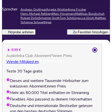
Sprecher
Andreas Grothgar
Angela Winkler
Anna Fischer
Hans-Michael Rehberg
Marc Hosemann
Matthias Bundschuh
Robert Dölle
Sylvester Groth
Tom Schilling
u.v.a.
Ulrich Matthes
Yohanna Schwertfeger
Hörprobe anhören
Zu Favoriten hinzufügen
9,99 €
Audioteka Club Abonnent*innen Preis
Werde Mitglied im
Teste 30 Tage gratis
Dieses und weitere Tausende Hörbücher zum
exklusiven Abonnent:innen Preis
Mehr als 80.000 Titel enthalten im Streaming
Flexibles Abo passend zu deinem Hörverhalten
Deutsche und internationale Bestseller gelesen
von den besten deutschen Stimmen