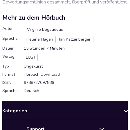
Bewertungsrichtlinien
gesammelt, überprüft und veröffentlicht.
Mehr zu dem Hörbuch
Autor
Virginie Bégaudeau
Sprecher
Helene Hagen
Jan Katzenberger
Dauer
15 Stunden 7 Minuten
Verlag
LUST
Typ
Ungekürzt
Format
Hörbuch Download
ISBN
9788727097886
Sprache
Deutsch
Kategorien
Neuerscheinungen
Support