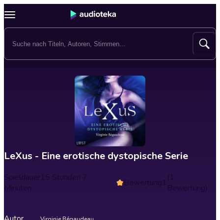
LeXus - Eine erotische dystopische Serie
Spieldauer
15 Stunden 7
(1
Bewertung
1
Minuten
Bewertung)
Autor
Virginie Bégaudeau