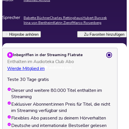
Matthias Arnold
Sprecher
Babette Büchner
Charles Rettinghaus
Hubert Burczek
Irina von Bentheim
Katrin Zierof
Marco Rosenberg
Hörprobe anhören
Zu Favoriten hinzufügen
Inbegriffen in der Streaming Flatrate
Enthalten im Audioteka Club Abo
Werde Mitglied im
Teste 30 Tage gratis
Dieser und weitere 80.000 Titel enthalten im
Streaming
Exklusiver Abonnent:innen Preis für Titel, die nicht
im Streaming verfügbar sind
Flexibles Abo passend zu deinem Hörverhalten
Deutsche und internationale Bestseller gelesen