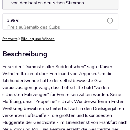
von den besten deutschen Stimmen
3,95 €
Preis außerhalb des Clubs
Zum Warenkorb hinzufügen
Startseite
Bildung und Wissen
Beschreibung
Er sei der "Dümmste aller Süddeutschen" sagte Kaiser
Wilhelm II. einmal über Ferdinand von Zeppelin. Um die
Jahrhundertwende hatte der selbstbewusste Graf
vorauszusagen gewagt, dass Luftschiffe bald "zu den
sichersten Fahrzeugen" für Fernreisen zählen würden. Seine
Hoffnung, dass "Zeppeline" sich als Wunderwaffen im Ersten
Weltkrieg bewähren, scheiterte. Doch in den Dreißigerjahren
verkehrten Luftschiffe - die größten und luxuriösesten
Fluggeräte der Geschichte - im Liniendienst von Frankfurt nach
New York und Rio. Das Feature erzählt die Geschichte der