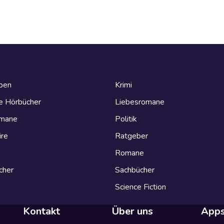
eben
Krimi
e Hörbücher
Liebesromane
omane
Politik
ire
Ratgeber
Romane
cher
Sachbücher
Science Fiction
Kontakt
Über uns
App