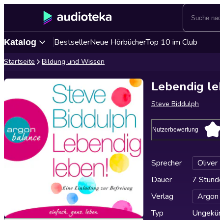
Bestseller
Neue Hörbücher
Top 10 im Club
Katalog
Startseite
Bildung und Wissen
Lebendig le
Steve Biddulph
Nutzerbewertung
Sprecher
Oliver
Dauer
7 Stund
Verlag
Argon 
Typ
Ungekür