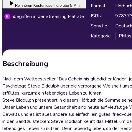
Format
Hörbuc
Reinhören
Kostenlose Hörprobe 5 Min.
ISBN
97837
Inbegriffen in der Streaming Flatrate
Sprache
Deutsc
Kategorie
Philos
Beschreibung
Nach dem Weltbestseller "Das Geheimnis glücklicher Kinder" jet
Psychologe Steve Biddulph über die verborgene Weisheit unser
erfülltes, kurzum: ein lebendiges Leben zu führen.
Steve Biddulph präsentiert in diesem Hörbuch die Summe seiner
Unser Leben und unsere Gesundheit sind heute auf vielfältige W
Gewalt), und es ist alles andere als einfach, ein gutes, friedvo
in den Sand zu stecken: Steve Biddulph kennt das Mittel, um da
lebendiges Leben zu nutzen. Denn lebendig leben, so der Bests