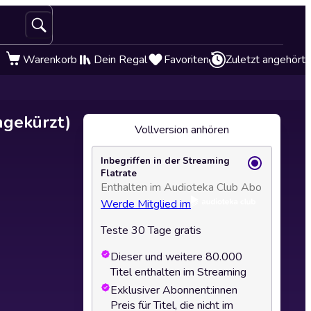
Warenkorb
Dein Regal
Favoriten
Zuletzt angehört
ngekürzt)
Vollversion anhören
Inbegriffen in der Streaming
Flatrate
Enthalten im Audioteka Club Abo
Werde Mitglied im
Teste 30 Tage gratis
Dieser und weitere 80.000
Titel enthalten im Streaming
Exklusiver Abonnent:innen
Preis für Titel, die nicht im