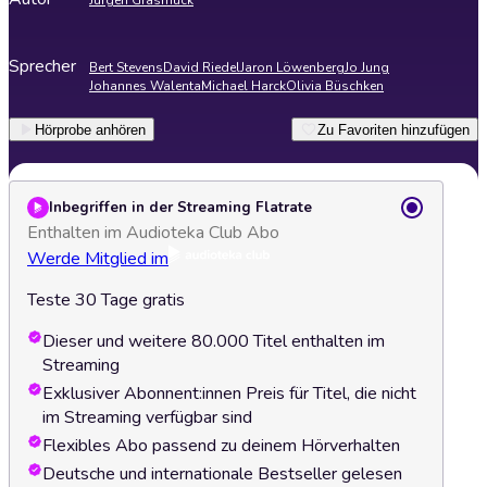
Jürgen Grasmück
Sprecher
Bert Stevens
David Riedel
Jaron Löwenberg
Jo Jung
Johannes Walenta
Michael Harck
Olivia Büschken
Hörprobe anhören
Zu Favoriten hinzufügen
Inbegriffen in der Streaming Flatrate
Enthalten im Audioteka Club Abo
Werde Mitglied im
Teste 30 Tage gratis
Dieser und weitere 80.000 Titel enthalten im
Streaming
Exklusiver Abonnent:innen Preis für Titel, die nicht
im Streaming verfügbar sind
Flexibles Abo passend zu deinem Hörverhalten
Deutsche und internationale Bestseller gelesen