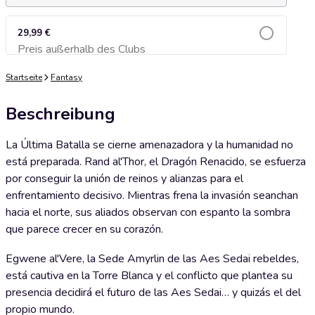
29,99 €
Preis außerhalb des Clubs
Zum Warenkorb hinzufügen
Startseite
Fantasy
Beschreibung
La Última Batalla se cierne amenazadora y la humanidad no
está preparada. Rand al'Thor, el Dragón Renacido, se esfuerza
por conseguir la unión de reinos y alianzas para el
enfrentamiento decisivo. Mientras frena la invasión seanchan
hacia el norte, sus aliados observan con espanto la sombra
que parece crecer en su corazón.
Egwene al'Vere, la Sede Amyrlin de las Aes Sedai rebeldes,
está cautiva en la Torre Blanca y el conflicto que plantea su
presencia decidirá el futuro de las Aes Sedai… y quizás el del
propio mundo.