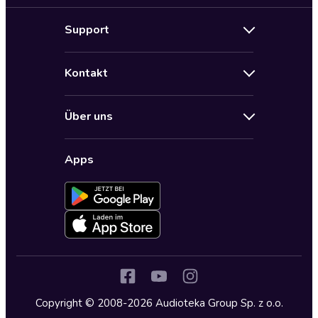
Neuerscheinungen
Support
Angebote
Hilfe
Bestseller Audiobooks
Kontakt
Audioteka Nutzungsbedingungen
Bildung und Wissen
Impressum
AGB für Audioteka Abo
Biografien
Über uns
Audioteka Club Nutzungsbedingungen
by Audioteka
Barrierefreiheit
Datenschutzbestimmungen
Fantasy
Apps
Audioteka Club
Datenschutzeinstellungen
Freizeit und Leben
Audioteka in anderen Ländern
Fremdsprachige Hörbücher
Historische Romane
Humor und Satire
Jugend
Copyright © 2008-2026 Audioteka Group Sp. z o.o.
Kinder – Hörbücher