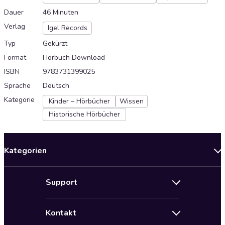
Dauer
46 Minuten
Verlag
Igel Records
Typ
Gekürzt
Format
Hörbuch Download
ISBN
9783731399025
Sprache
Deutsch
Kategorie
Kinder – Hörbücher
Wissen
Historische Hörbücher
Kategorien
Neuerscheinungen
Support
Angebote
Hilfe
Bestseller Audiobooks
Kontakt
Audioteka Nutzungsbedingungen
Bildung und Wissen