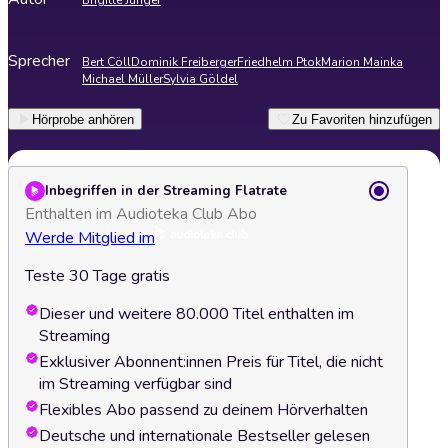
Brigitte Jünger
Sprecher
Bert Cöll
Dominik Freiberger
Friedhelm Ptok
Marion Mainka
Michael Müller
Sylvia Göldel
Hörprobe anhören
Zu Favoriten hinzufügen
Inbegriffen in der Streaming Flatrate
Enthalten im Audioteka Club Abo
Werde Mitglied im
Teste 30 Tage gratis
Dieser und weitere 80.000 Titel enthalten im
Streaming
Exklusiver Abonnent:innen Preis für Titel, die nicht
im Streaming verfügbar sind
Flexibles Abo passend zu deinem Hörverhalten
Deutsche und internationale Bestseller gelesen