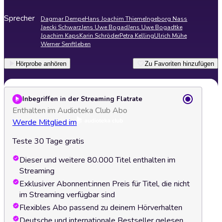
Sprecher
Dagmar Dempe
Hans Joachim Thieme
Ingeborg Nass
Jaecki Schwarz
Jens Uwe Bogad
Jens Uwe Bogadtke
Joachim Kaps
Karin Schröder
Petra Kelling
Ulrich Mühe
Werner Senftleben
Hörprobe anhören
Zu Favoriten hinzufügen
Inbegriffen in der Streaming Flatrate
Enthalten im Audioteka Club Abo
Werde Mitglied im
Teste 30 Tage gratis
Dieser und weitere 80.000 Titel enthalten im
Streaming
Exklusiver Abonnent:innen Preis für Titel, die nicht
im Streaming verfügbar sind
Flexibles Abo passend zu deinem Hörverhalten
Deutsche und internationale Bestseller gelesen