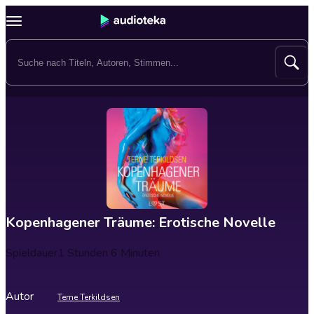
Kopenhagener Träume: Erotische Novelle
Spieldauer
1 Stunden 6 Minuten
Autor
Terne Terkildsen