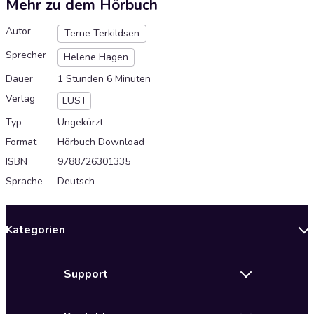
Mehr zu dem Hörbuch
Autor
Terne Terkildsen
Sprecher
Helene Hagen
Dauer
1 Stunden 6 Minuten
Verlag
LUST
Typ
Ungekürzt
Format
Hörbuch Download
ISBN
9788726301335
Sprache
Deutsch
Kategorien
Neuerscheinungen
Support
Angebote
Hilfe
Bestseller Audiobooks