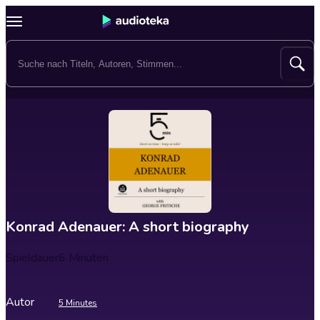
Konrad Adenauer: A short biography
Spieldauer
6 Minuten
Autor
5 Minutes